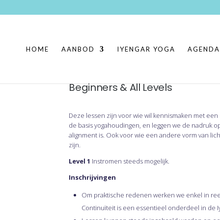
HOME
AANBOD
IYENGAR YOGA
AGENDA
Beginners & All Levels
Deze lessen zijn voor wie wil kennismaken met een 
de basis yogahoudingen, en leggen we de nadruk o
alignment is. Ook voor wie een andere vorm van l
zijn.
Level 1
Instromen steeds mogelijk.
Inschrijvingen
Om praktische redenen werken we enkel in re
Continuïteit is een essentieel onderdeel in de 