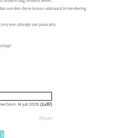
en andere dag, andere week…
n dan worden deze lessen uiteraard in mindering
 ons een attestje van jouw arts.
dschap!
i t.e.m. 14 juli 2026
(1u30')
Wissen
N