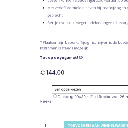
Lessen kunnen steeds ingehaald worden op e
Met verlof? Vermeld dit even bij inschrijving e
gebracht.
Ben je even ‘out’ wegens ziekte/ongeval: bezorg
* Plaatsen zijn beperkt. Tijdig inschrijven is de boo
Instromen is steeds mogelijk!
Tot op de yogamat! 😉
€
144,00
Dinsdag: 19u30 - 21u I Reeks: van 26 me
Reeks
Beginners
&
TOEVOEGEN AAN WINKELWAGE