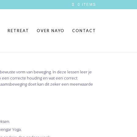
0 ITEMS
RETREAT
OVER NAYO
CONTACT
bewuste vorm van beweging. In deze lessen leer je
p een correcte houding en wat een correct
ichaamsbeweging doet kan dit zeker een meerwaarde
eksen.
Iyengar Yoga.