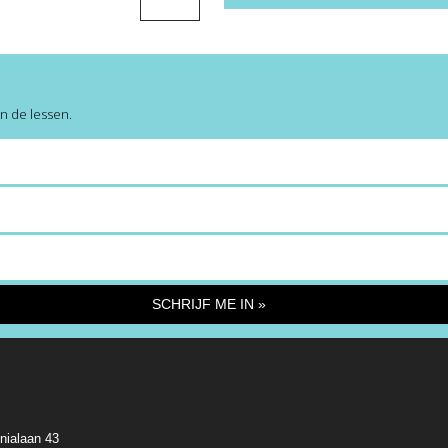
All
Levels
aantal
an de lessen.
SCHRIJF ME IN »
nialaan 43